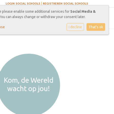
|
LOGIN SOCIAL SCHOOLS
REGISTREREN SOCIAL SCHOOLS
e please enable some additional services for
Social Media &
You can always change or withdraw your consent later.
rrièrekansen
ose
I decline
That's ok
Kom, de Wereld
wacht op jou!