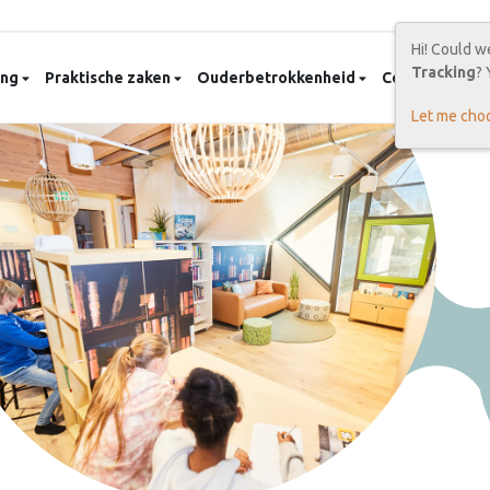
Hi! Could w
Tracking
? 
ang
Praktische zaken
Ouderbetrokkenheid
Contact
Ca
Let me cho