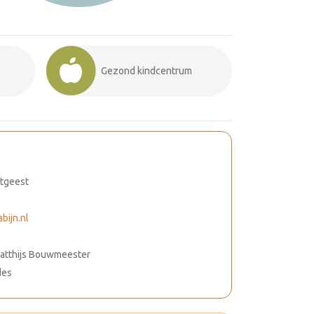
Gezond kindcentrum
itgeest
ijn.nl
 Matthijs Bouwmeester
des