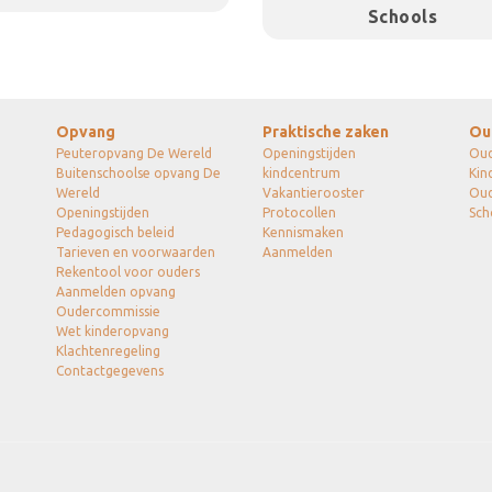
Schools
Opvang
Praktische zaken
Ou
Peuteropvang De Wereld
Openingstijden
Oud
Buitenschoolse opvang De
kindcentrum
Kin
Wereld
Vakantierooster
Oud
Openingstijden
Protocollen
Sch
Pedagogisch beleid
Kennismaken
Tarieven en voorwaarden
Aanmelden
Rekentool voor ouders
Aanmelden opvang
Oudercommissie
Wet kinderopvang
Klachtenregeling
Contactgegevens