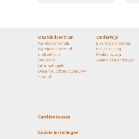
Ons kindcentrum
Onderwijs
Werelds onderwijs
Eigentijds onderwijs
Wij zijn een gezond
Kanjertraining
kindcentrum
Kwaliteitszorg
Ons team
Aanmelden onderwijs
Informatiegids
Ouder-jeugdsteunpunt SWV
IJmond
Carrièrekansen
Cookie instellingen